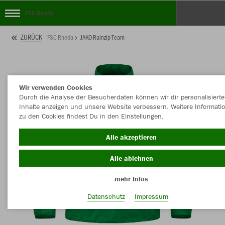
FSC Rheda
ZURÜCK
FSC Rheda
JAKO Rainzip Team
Wir verwenden Cookies
Durch die Analyse der Besucherdaten können wir dir personalisierte
Inhalte anzeigen und unsere Website verbessern. Weitere Informati
zu den Cookies findest Du in den Einstellungen.
Alle akzeptieren
Alle ablehnen
mehr Infos
Datenschutz
Impressum