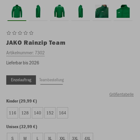
JAKO
Rainzip Team
Artikelnummer:
7302
Lieferbar bis 2026
Einzelauftrag
Teambestellung
Größentabelle
Kinder (29,99 €)
116
128
140
152
164
Unisex (32,99 €)
S
M
L
XL
XXL
3XL
4XL