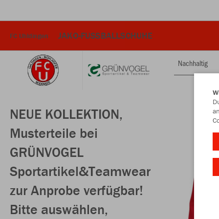
JAKO-FUSSBALLSCHUHE
FC Uhldingen
Nachhaltig
W
Du
NEUE KOLLEKTION,
an
Co
Musterteile bei
GRÜNVOGEL
Sportartikel&Teamwear
zur Anprobe verfügbar!
Bitte auswählen,