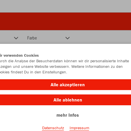
Farbe
ir verwenden Cookies
rch die Analyse der Besucherdaten können wir dir personalisierte Inhalte
zeigen und unsere Website verbessern. Weitere Informationen zu den
okies findest Du in den Einstellungen.
Alle akzeptieren
Alle ablehnen
mehr Infos
Datenschutz
Impressum