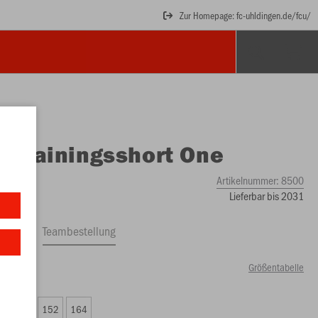
Zur Homepage: fc-uhldingen.de/fcu/
O
Trainingsshort One
Artikelnummer:
8500
Lieferbar bis 2031
ftrag
Teambestellung
Größentabelle
90 €)
8
140
152
164