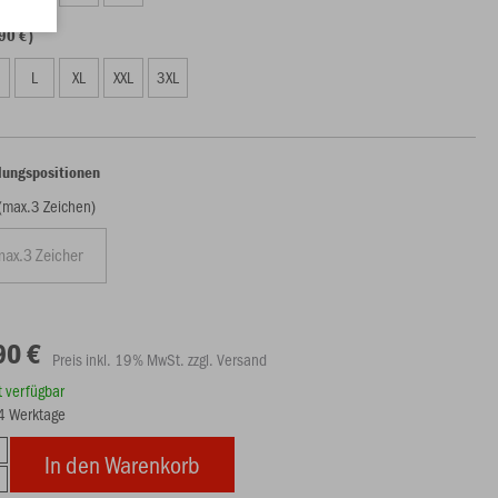
90 €)
L
XL
XXL
3XL
lungspositionen
 (max.3 Zeichen)
90 €
Preis inkl. 19% MwSt. zzgl. Versand
rt verfügbar
14 Werktage
In den Warenkorb