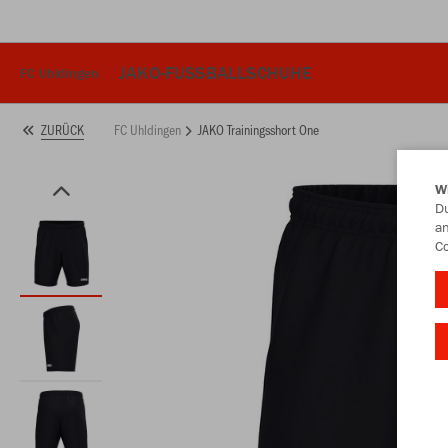
JAKO-FUSSBALLSCHUHE
FC Uhldingen
FC Uhldingen
JAKO Trainingsshort One
ZURÜCK
W
Du
an
Co