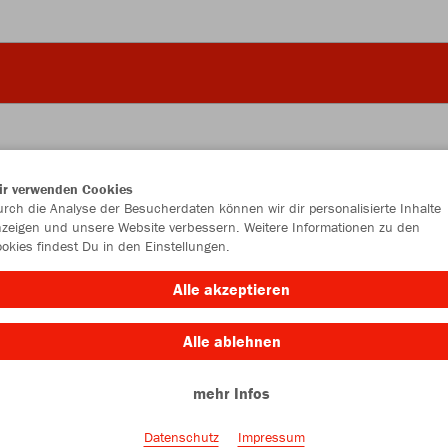
ir verwenden Cookies
JAK
rch die Analyse der Besucherdaten können wir dir personalisierte Inhalte
zeigen und unsere Website verbessern. Weitere Informationen zu den
okies findest Du in den Einstellungen.
Alle akzeptieren
Einzelau
Alle ablehnen
mehr Infos
Kinder (12,
116
12
Datenschutz
Impressum