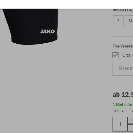
Unisex (13,
S
M
Fixe Verede
Kürzel
ab 12,
Artikel sofo
Lieferzeit: 