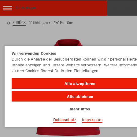
FC Uhldingen
ZURÜCK
FC Uhldingen
JAKO Polo One
Wir verwenden Cookies
Durch die Analyse der Besucherdaten können wir dir personalisierte
Inhalte anzeigen und unsere Website verbessern. Weitere Informati
zu den Cookies findest Du in den Einstellungen.
Alle akzeptieren
Alle ablehnen
mehr Infos
Datenschutz
Impressum