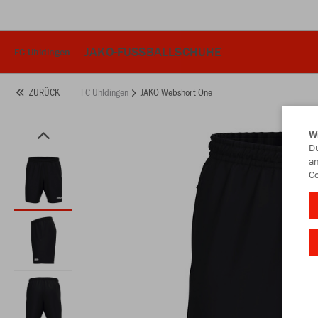
JAKO-FUSSBALLSCHUHE
FC Uhldingen
FC Uhldingen
JAKO Webshort One
ZURÜCK
W
Du
an
Co