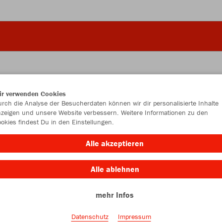
ir verwenden Cookies
JAK
rch die Analyse der Besucherdaten können wir dir personalisierte Inhalte
zeigen und unsere Website verbessern. Weitere Informationen zu den
okies findest Du in den Einstellungen.
Alle akzeptieren
Einzelau
Alle ablehnen
mehr Infos
Kinder (13,
116
12
Datenschutz
Impressum