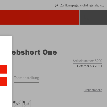
Zur Homepage: fc-uhldingen.de/fcu/
O
Webshort One
Artikelnummer:
6200
Lieferbar bis 2031
ftrag
Teambestellung
Größentabelle
90 €)
8
140
152
164