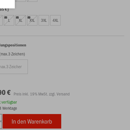
65 €)
L
XL
XXL
3XL
4XL
lungspositionen
 (max.3 Zeichen)
90 €
Preis inkl. 19% MwSt. zzgl. Versand
rt verfügbar
14 Werktage
In den Warenkorb