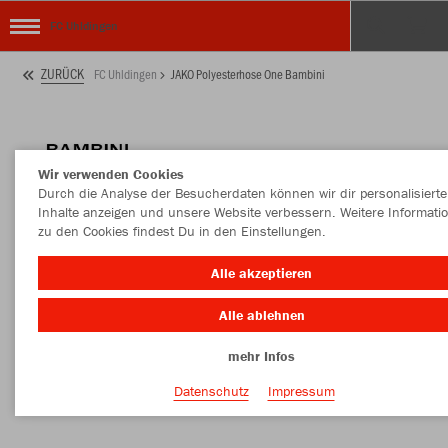
FC Uhldingen
ZURÜCK
FC Uhldingen
JAKO Polyesterhose One Bambini
Wir verwenden Cookies
Durch die Analyse der Besucherdaten können wir dir personalisierte
Inhalte anzeigen und unsere Website verbessern. Weitere Informati
zu den Cookies findest Du in den Einstellungen.
Alle akzeptieren
Alle ablehnen
mehr Infos
Datenschutz
Impressum