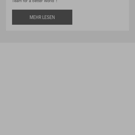
Team for a better World“!
MEHR LESEN