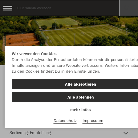
FC Germania Weilbach
Wir verwenden Cookies
Durch die Analyse der Besucherdaten können wir dir personalisierte
Inhalte anzeigen und unsere Website verbessern. Weitere Informati
zu den Cookies findest Du in den Einstellungen.
Ein Verein, eine Leidenschaft.... der Sport !!!
Alle akzeptieren
Alle ablehnen
mehr Infos
Nachhaltig
Farbe
Datenschutz
Impressum