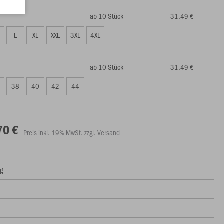
ab 10 Stück
31,49 €
L
XL
XXL
3XL
4XL
ab 10 Stück
31,49 €
38
40
42
44
70 €
Preis inkl. 19% MwSt. zzgl. Versand
ng