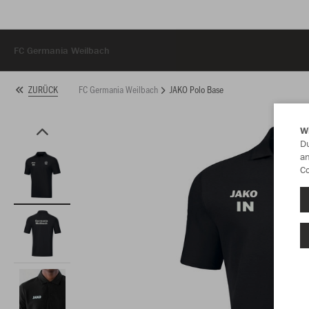
FC Germania Weilbach
FC Germania Weilbach
JAKO Polo Base
ZURÜCK
W
Du
an
Co