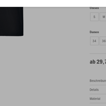
Unisex
S
M
Damen
34
36
ab 29,
Beschreibu
Details
Material