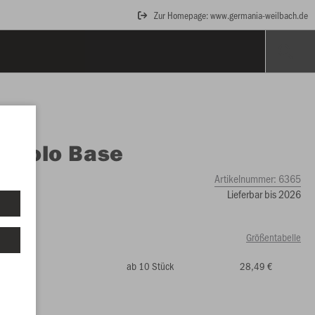
Zur Homepage: www.germania-weilbach.de
O
Polo Base
Artikelnummer:
6365
Lieferbar bis 2026
Größentabelle
ab 10 Stück
28,49 €
2
164