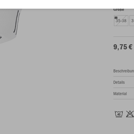
Größe
35-38
3
9,75 €
Beschreibu
Details
Material