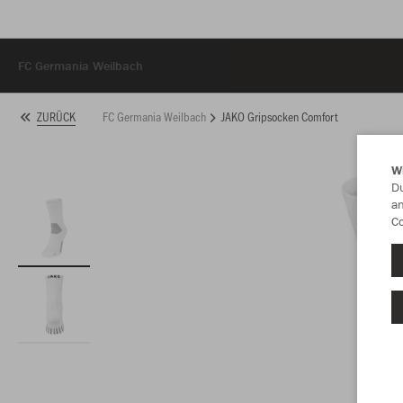
FC Germania Weilbach
FC Germania Weilbach
JAKO Gripsocken Comfort
ZURÜCK
W
Du
an
Co