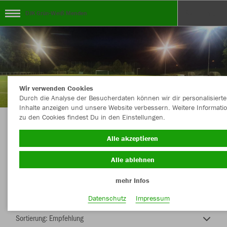
DJK Grün-Weiß Menden
Wir verwenden Cookies
Durch die Analyse der Besucherdaten können wir dir personalisierte
Inhalte anzeigen und unsere Website verbessern. Weitere Informati
zu den Cookies findest Du in den Einstellungen.
Vereinskollektion 2025/2026
Alle akzeptieren
Alle ablehnen
mehr Infos
Nachhaltig
Farbe
Datenschutz
Impressum