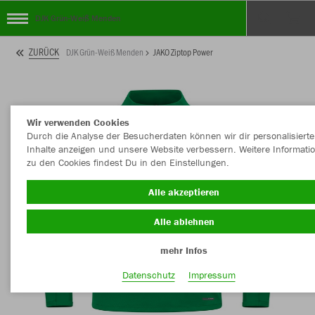
DJK Grün-Weiß Menden
ZURÜCK
DJK Grün-Weiß Menden
JAKO Ziptop Power
Wir verwenden Cookies
Durch die Analyse der Besucherdaten können wir dir personalisierte
Inhalte anzeigen und unsere Website verbessern. Weitere Informati
zu den Cookies findest Du in den Einstellungen.
Alle akzeptieren
Alle ablehnen
mehr Infos
Datenschutz
Impressum