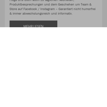
Produktbesprechungen und dem Geschehen um Team &
Store auf Facebook / Instagram – Garantiert nicht humorfrei
& immer abwechslungsreich und informativ.
MEHR LESEN
Über JAKO
Aus der Garage zum führenden Teamsport-Ausrüster. Die
Erfolgsgeschichte von JAKO beginnt 1989 und dauert bis
heute an. Seit der Gründung ist es das Ziel von JAKO, der