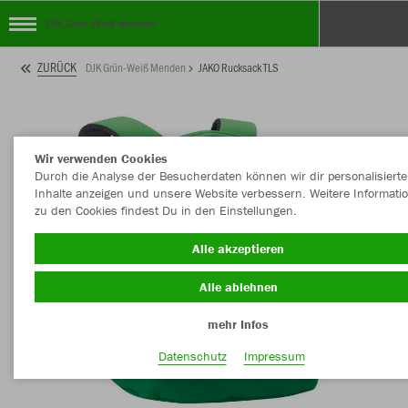
DJK Grün-Weiß Menden
ZURÜCK
DJK Grün-Weiß Menden
JAKO Rucksack TLS
Wir verwenden Cookies
Durch die Analyse der Besucherdaten können wir dir personalisierte
Inhalte anzeigen und unsere Website verbessern. Weitere Informati
zu den Cookies findest Du in den Einstellungen.
Alle akzeptieren
Alle ablehnen
mehr Infos
Datenschutz
Impressum