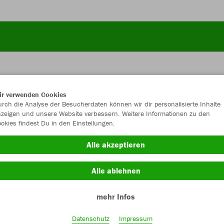
ir verwenden Cookies
JAK
rch die Analyse der Besucherdaten können wir dir personalisierte Inhalte
zeigen und unsere Website verbessern. Weitere Informationen zu den
okies findest Du in den Einstellungen.
Alle akzeptieren
Einzelau
Alle ablehnen
mehr Infos
Größe (5,5
Datenschutz
Impressum