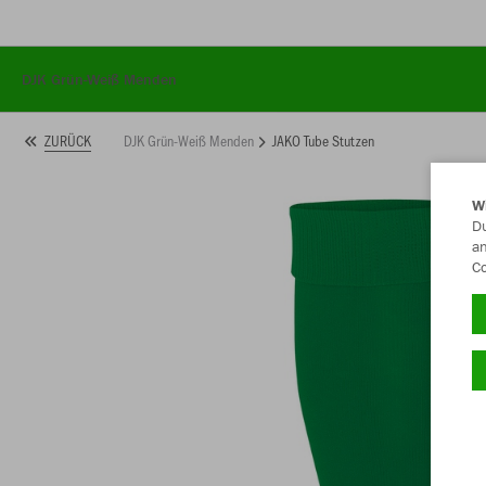
DJK Grün-Weiß Menden
DJK Grün-Weiß Menden
JAKO Tube Stutzen
ZURÜCK
W
Du
an
Co