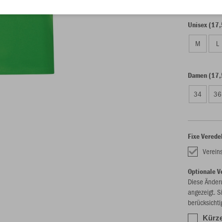
Unisex (17,
M
L
Damen (17,
34
36
Fixe Verede
Verein
Optionale V
Diese Änder
angezeigt. S
berücksichti
Kürze