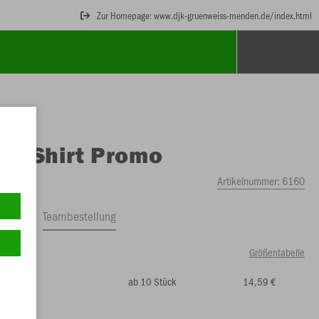
Zur Homepage: www.djk-gruenweiss-menden.de/index.html
O
T-Shirt Promo
Artikelnummer:
6160
ftrag
Teambestellung
Größentabelle
ab 10 Stück
14,59 €
19 €)
8
164