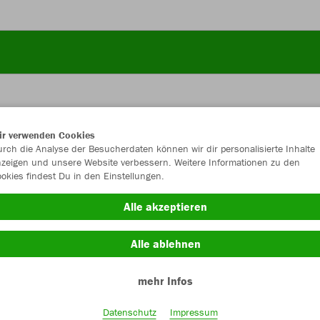
ir verwenden Cookies
JAK
rch die Analyse der Besucherdaten können wir dir personalisierte Inhalte
zeigen und unsere Website verbessern. Weitere Informationen zu den
okies findest Du in den Einstellungen.
Alle akzeptieren
Einzelau
Alle ablehnen
mehr Infos
Kinder (16,
116
12
Datenschutz
Impressum