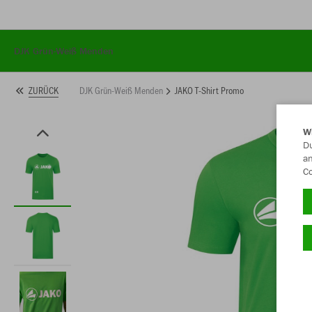
DJK Grün-Weiß Menden
DJK Grün-Weiß Menden
JAKO T-Shirt Promo
ZURÜCK
W
Du
an
Co