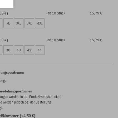
ab 10 Stück
15,79 €
59 €)
XL
XXL
3XL
4XL
ab 10 Stück
15,79 €
59 €)
38
40
42
44
lungspositionen
slogo
eredelungspositionen
ungen werden in der Produktvorschau nicht
ie werden jedoch bei der Bestellung
gt.
l/Nummer (+4,50 €)