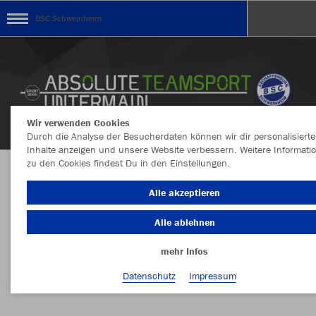
BSC Schweinheim
Wir verwenden Cookies
Durch die Analyse der Besucherdaten können wir dir personalisierte
Inhalte anzeigen und unsere Website verbessern. Weitere Informati
zu den Cookies findest Du in den Einstellungen.
Aufgrund der hohen Auftragslage verzögert sich
Alle akzeptieren
leider die Fertigstellung leider um ca. 10 Tage
Alle ablehnen
mehr Infos
Nachhaltig
Farbe
Datenschutz
Impressum