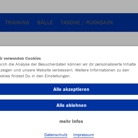
TRAINING
BÄLLE
TASCHE / RUCKSACK
ir verwenden Cookies
JAK
rch die Analyse der Besucherdaten können wir dir personalisierte Inhalte
zeigen und unsere Website verbessern. Weitere Informationen zu den
okies findest Du in den Einstellungen.
Alle akzeptieren
Einzelau
Alle ablehnen
mehr Infos
Unisex (65,
S
M
Datenschutz
Impressum