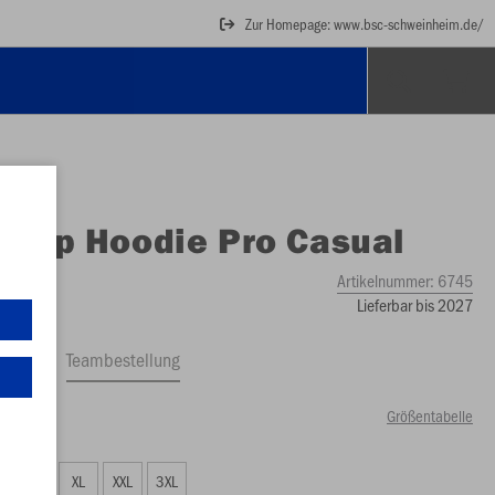
Zur Homepage: www.bsc-schweinheim.de/
O
Zip Hoodie Pro Casual
Artikelnummer:
6745
Lieferbar bis 2027
ftrag
Teambestellung
Größentabelle
00 €)
L
XL
XXL
3XL