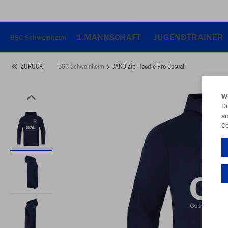
1.MANNSCHAFT
JUGENDTRAINER
BSC Schweinheim
BSC Schweinheim
JAKO Zip Hoodie Pro Casual
ZURÜCK
W
Du
an
Co