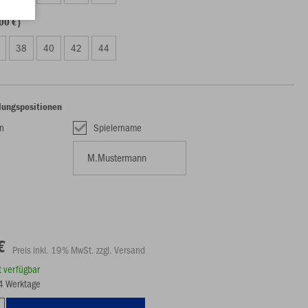
00 €)
38
40
42
44
lungspositionen
n
Spielername
€
Preis inkl. 19% MwSt. zzgl. Versand
rt verfügbar
14 Werktage