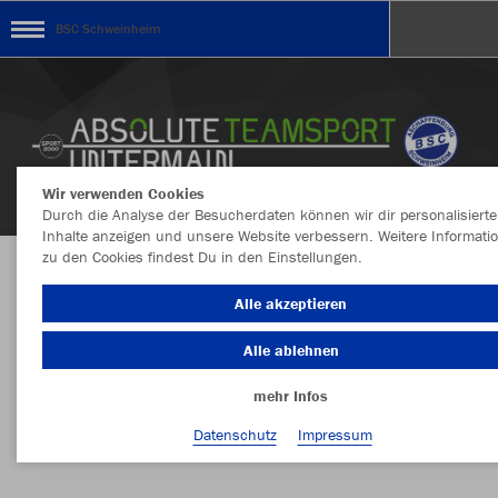
BSC Schweinheim
Wir verwenden Cookies
Durch die Analyse der Besucherdaten können wir dir personalisierte
Inhalte anzeigen und unsere Website verbessern. Weitere Informati
zu den Cookies findest Du in den Einstellungen.
Aufgrund der hohen Auftragslage verzögert sich
Alle akzeptieren
leider die Fertigstellung leider um ca. 10 Tage
Alle ablehnen
mehr Infos
Nachhaltig
Farbe
Datenschutz
Impressum