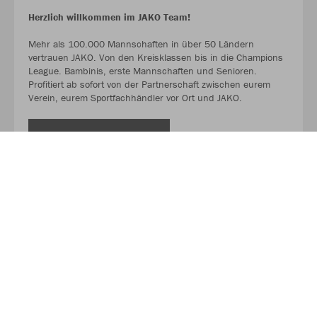
Herzlich willkommen im JAKO Team!
Mehr als 100.000 Mannschaften in über 50 Ländern
vertrauen JAKO. Von den Kreisklassen bis in die Champions
League. Bambinis, erste Mannschaften und Senioren.
Profitiert ab sofort von der Partnerschaft zwischen eurem
Verein, eurem Sportfachhändler vor Ort und JAKO.
MEHR LESEN