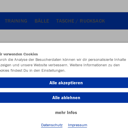
TRAINING
BÄLLE
TASCHE / RUCKSACK
ir verwenden Cookies
JAK
rch die Analyse der Besucherdaten können wir dir personalisierte Inhalte
zeigen und unsere Website verbessern. Weitere Informationen zu den
okies findest Du in den Einstellungen.
Alle akzeptieren
Einzelau
Alle ablehnen
mehr Infos
Kinder (19,
128
14
Datenschutz
Impressum