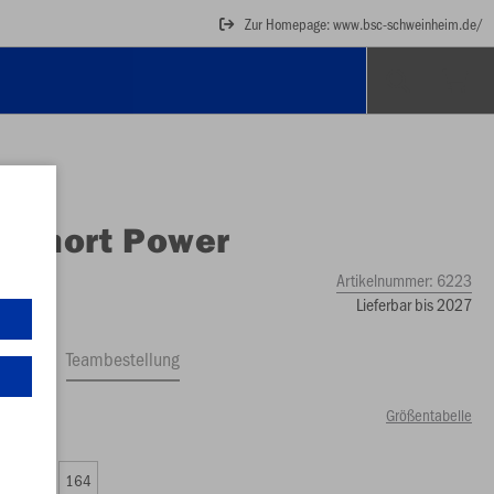
Zur Homepage: www.bsc-schweinheim.de/
O
Short Power
Artikelnummer:
6223
Lieferbar bis 2027
ftrag
Teambestellung
Größentabelle
00 €)
0
152
164