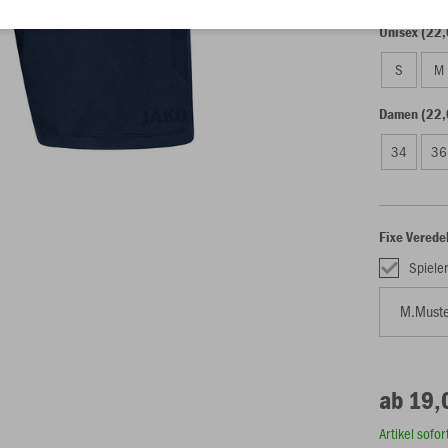
Unisex (22,
S
M
Damen (22,
34
36
Fixe Verede
Spiele
ab 19,
Artikel sofo