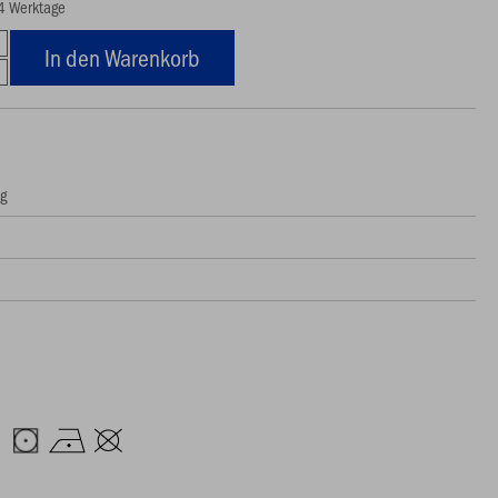
14 Werktage
In den Warenkorb
ng