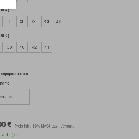
00 €)
L
XL
XXL
3XL
4XL
00 €)
38
40
42
44
lungspositionen
rname
00 €
Preis inkl. 19% MwSt. zzgl. Versand
rt verfügbar