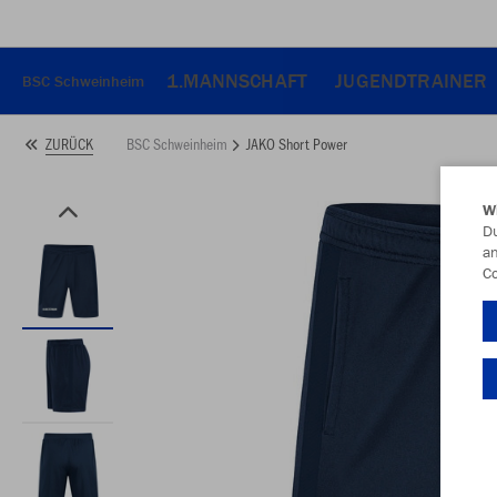
1.MANNSCHAFT
JUGENDTRAINER
BSC Schweinheim
BSC Schweinheim
JAKO Short Power
ZURÜCK
W
Du
an
Co