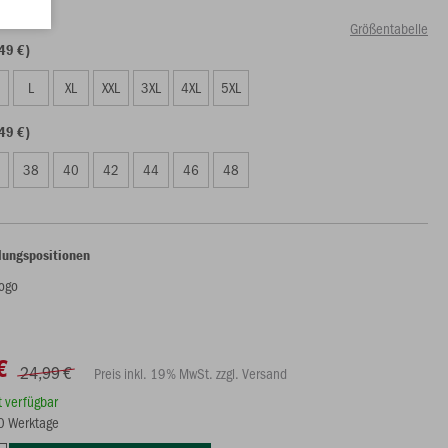
Größentabelle
49 €)
L
XL
XXL
3XL
4XL
5XL
49 €)
38
40
42
44
46
48
lungspositionen
ogo
€
24,99 €
Preis inkl. 19% MwSt. zzgl. Versand
rt verfügbar
10 Werktage