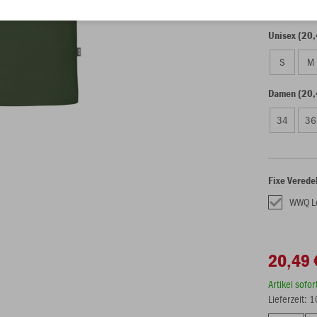
Unisex (20,
S
M
Damen (20,
34
36
Fixe Verede
WWQ L
20,49 
Artikel sofo
Lieferzeit: 