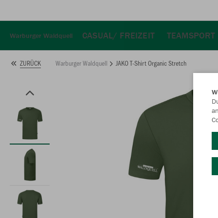
CASUAL/ FREIZEIT
TEAMSPORT
Warburger Waldquell
Warburger Waldquell
JAKO T-Shirt Organic Stretch
ZURÜCK
W
Du
an
Co