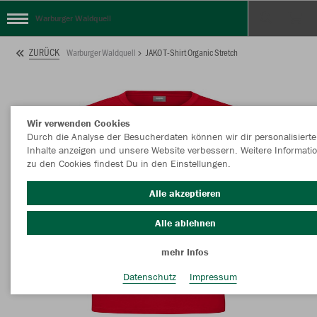
Warburger Waldquell
ZURÜCK
Warburger Waldquell
JAKO T-Shirt Organic Stretch
Wir verwenden Cookies
Durch die Analyse der Besucherdaten können wir dir personalisierte
Inhalte anzeigen und unsere Website verbessern. Weitere Informati
zu den Cookies findest Du in den Einstellungen.
Alle akzeptieren
Alle ablehnen
mehr Infos
Datenschutz
Impressum