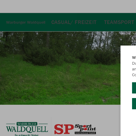
CASUAL/ FREIZEIT
TEAMSPORT
Warburger Waldquell
W
Du
an
Co