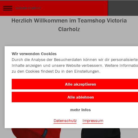
Victoria Clarholz
Herzlich Willkommen im Teamshop Victoria
Clarholz
Wir verwenden Cookies
Nachhaltig
Farbe
Durch die Analyse der Besucherdaten können wir dir personalisierte
Inhalte anzeigen und unsere Website verbessern. Weitere Informati
zu den Cookies findest Du in den Einstellungen.
Alle akzeptieren
Alle ablehnen
mehr Infos
Datenschutz
Impressum