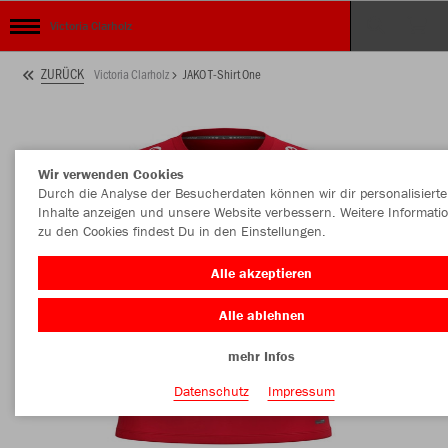
Victoria Clarholz
ZURÜCK
Victoria Clarholz
JAKO T-Shirt One
Wir verwenden Cookies
Durch die Analyse der Besucherdaten können wir dir personalisierte
Inhalte anzeigen und unsere Website verbessern. Weitere Informati
zu den Cookies findest Du in den Einstellungen.
Alle akzeptieren
Alle ablehnen
mehr Infos
Datenschutz
Impressum