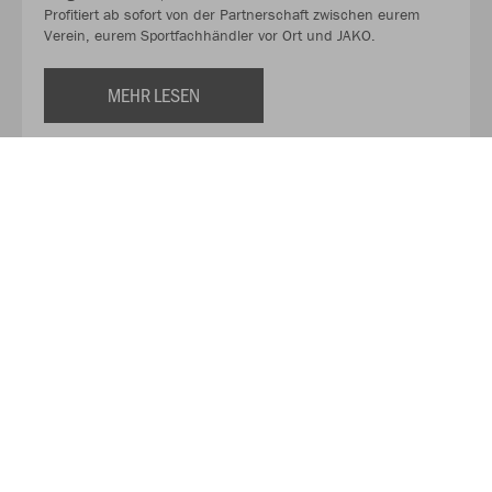
Profitiert ab sofort von der Partnerschaft zwischen eurem
Verein, eurem Sportfachhändler vor Ort und JAKO.
MEHR LESEN
Über JAKO
Aus der Garage zum führenden Teamsport-Ausrüster. Die
Erfolgsgeschichte von JAKO beginnt 1989 und dauert bis
heute an. Seit der Gründung ist es das Ziel von JAKO, der
optimale Partner für alle Teams zu sein. In Deutschland,