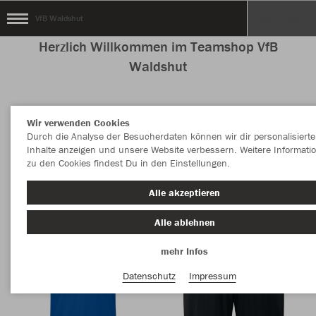
VfB Waldshut
Herzlich Willkommen im Teamshop VfB
Waldshut
Wir verwenden Cookies
Nachhaltig
Farbe
Durch die Analyse der Besucherdaten können wir dir personalisierte
Inhalte anzeigen und unsere Website verbessern. Weitere Informati
zu den Cookies findest Du in den Einstellungen.
Alle akzeptieren
Alle ablehnen
mehr Infos
Datenschutz
Impressum