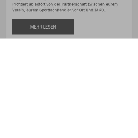
Profitiert ab sofort von der Partnerschaft zwischen eurem
Verein, eurem Sportfachhändler vor Ort und JAKO.
MEHR LESEN
Über JAKO
Aus der Garage zum führenden Teamsport-Ausrüster. Die
Erfolgsgeschichte von JAKO beginnt 1989 und dauert bis
heute an. Seit der Gründung ist es das Ziel von JAKO, der
optimale Partner für alle Teams zu sein. In Deutschland,