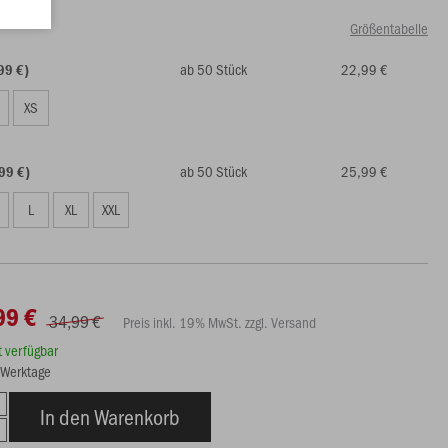
Größentabelle
ab 50 Stück
22,99 €
99 €)
S
XS
ab 50 Stück
25,99 €
99 €)
L
XL
XXL
99 €
34,99 €
Preis inkl. 19% MwSt. zzgl. Versand
rt verfügbar
3 Werktage
In den Warenkorb