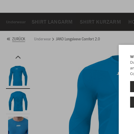
SHIRT LANGARM
SHIRT KURZARM
H
Underwear
Underwear
JAKO Longsleeve Comfort 2.0
ZURÜCK
W
Du
an
Co