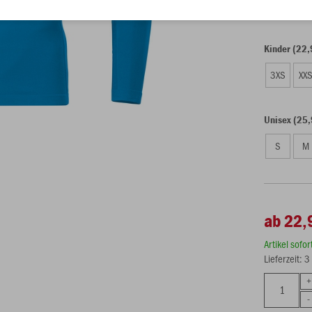
Kinder (22,
3XS
XX
Unisex (25,
S
M
ab 22,
Artikel sofo
Lieferzeit: 