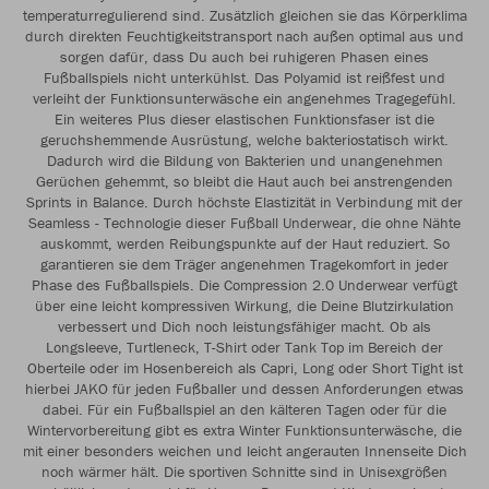
temperaturregulierend sind. Zusätzlich gleichen sie das Körperklima
durch direkten Feuchtigkeitstransport nach außen optimal aus und
sorgen dafür, dass Du auch bei ruhigeren Phasen eines
Fußballspiels nicht unterkühlst. Das Polyamid ist reißfest und
verleiht der Funktionsunterwäsche ein angenehmes Tragegefühl.
Ein weiteres Plus dieser elastischen Funktionsfaser ist die
geruchshemmende Ausrüstung, welche bakteriostatisch wirkt.
Dadurch wird die Bildung von Bakterien und unangenehmen
Gerüchen gehemmt, so bleibt die Haut auch bei anstrengenden
Sprints in Balance. Durch höchste Elastizität in Verbindung mit der
Seamless - Technologie dieser Fußball Underwear, die ohne Nähte
auskommt, werden Reibungspunkte auf der Haut reduziert. So
garantieren sie dem Träger angenehmen Tragekomfort in jeder
Phase des Fußballspiels. Die Compression 2.0 Underwear verfügt
über eine leicht kompressiven Wirkung, die Deine Blutzirkulation
verbessert und Dich noch leistungsfähiger macht. Ob als
Longsleeve, Turtleneck, T-Shirt oder Tank Top im Bereich der
Oberteile oder im Hosenbereich als Capri, Long oder Short Tight ist
hierbei JAKO für jeden Fußballer und dessen Anforderungen etwas
dabei. Für ein Fußballspiel an den kälteren Tagen oder für die
Wintervorbereitung gibt es extra Winter Funktionsunterwäsche, die
mit einer besonders weichen und leicht angerauten Innenseite Dich
noch wärmer hält. Die sportiven Schnitte sind in Unisexgrößen