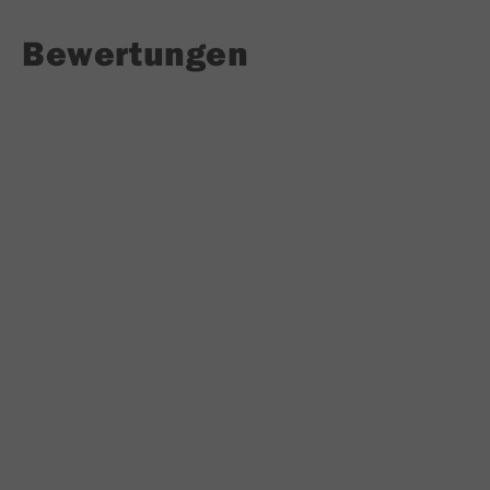
Bewertungen