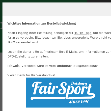
TV Voerde
Wichtige Information zur Bestellabwicklung
Nach Eingang Ihrer Bestellung benötigen wir
10-15 Tage
, um die War
fertig zu veredeln. Bitte beachten Sie, dass
unveredelte
Ware direkt v
JAKO versendet wird.
Wir verwenden Cookies
Durch die Analyse der Besucherdaten können wir dir personalisierte
Lesen Sie daher bitte aufmerksam Ihre E-Mails, um
Informationen zur
Inhalte anzeigen und unsere Website verbessern. Weitere Informati
DPD-Zustellung
zu erhalten.
zu den Cookies findest Du in den Einstellungen.
Herzlich willkommen im Vereinsshop des TV
Hinweis:
Veredelte Ware ist
vom Umtausch ausgeschlossen
.
Alle akzeptieren
Voerde
Vielen Dank für Ihr Verständnis!
Alle ablehnen
mehr Infos
Nachhaltig
Farbe
Datenschutz
Impressum