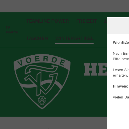
TEAMLINE POWER
FREIZEIT
JACKEN
TV
Voerde
TASCHEN
WINTERARTIKEL
Wichtige
Nach Ein
W
Bitte bea
Du
an
Lesen Si
Co
erhalten.
Hinweis:
Vielen Da