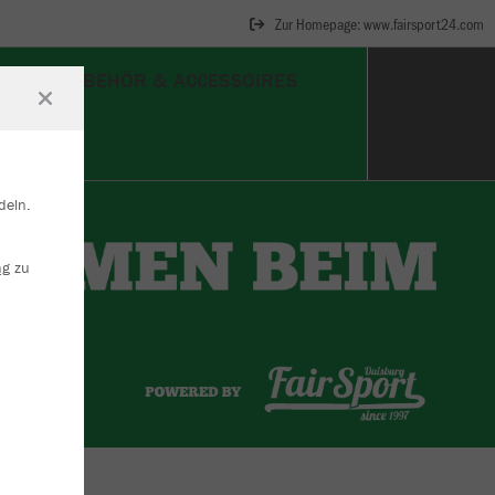
Zur Homepage: www.fairsport24.com
UHE
ZUBEHÖR & ACCESSOIRES
deln.
ng
zu