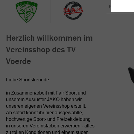
Farbe
Herzlich willkommen im
Vereinsshop des TV
Voerde
Liebe Sportsfreunde,
in Zusammenarbeit mit Fair Sport und
unserem Ausrüster JAKO haben wir
unseren eigenen Vereinsshop erstellt.
Ab sofort könnt ihr hier ausgewählte,
hochwertige Sport- und Freizeitkleidung
in unseren Vereinsfarben erwerben - alles
zu tollen Konditionen und einem super