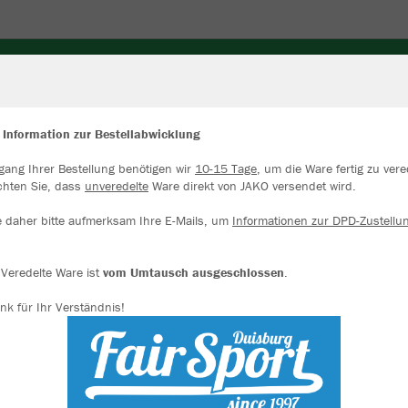
TRIKOTS
TORWART
UNDERWEAR
BÄLLE
SCH
 Information zur Bestellabwicklung
gang Ihrer Bestellung benötigen wir
10-15 Tage
, um die Ware fertig zu vere
ir verwenden Cookies
chten Sie, dass
unveredelte
Ware direkt von JAKO versendet wird.
rch die Analyse der Besucherdaten können wir dir personalisierte Inhalte
zeigen und unsere Website verbessern. Weitere Informationen zu den
e daher bitte aufmerksam Ihre E-Mails, um
Informationen zur DPD-Zustellu
okies findest Du in den Einstellungen.
Alle akzeptieren
Veredelte Ware ist
vom Umtausch ausgeschlossen
.
nk für Ihr Verständnis!
Alle ablehnen
mehr Infos
Datenschutz
Impressum