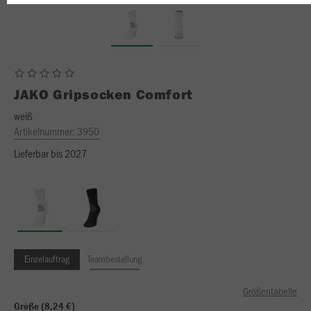
JAKO
Gripsocken Comfort
weiß
Artikelnummer:
3950
Lieferbar bis 2027
Einzelauftrag
Teambestellung
Größentabelle
Größe (8,24 €)