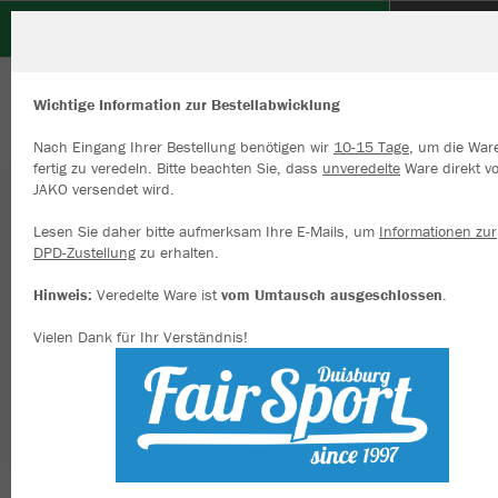
TV Voerde
ZURÜCK
TV Voerde
JAKO Gripsocken Comfort
Wichtige Information zur Bestellabwicklung
Nach Eingang Ihrer Bestellung benötigen wir
10-15 Tage
, um die War
fertig zu veredeln. Bitte beachten Sie, dass
unveredelte
Ware direkt v
JAKO versendet wird.
Wir verwenden Cookies
Durch die Analyse der Besucherdaten können wir dir personalisierte
Lesen Sie daher bitte aufmerksam Ihre E-Mails, um
Informationen zur
Inhalte anzeigen und unsere Website verbessern. Weitere Informati
DPD-Zustellung
zu erhalten.
zu den Cookies findest Du in den Einstellungen.
Hinweis:
Veredelte Ware ist
vom Umtausch ausgeschlossen
.
Alle akzeptieren
Vielen Dank für Ihr Verständnis!
Alle ablehnen
mehr Infos
Datenschutz
Impressum