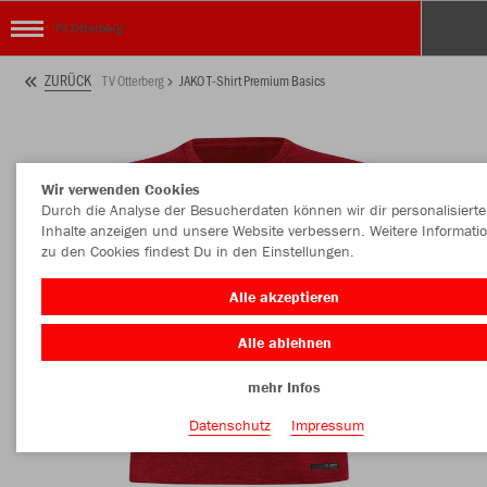
TV Otterberg
ZURÜCK
TV Otterberg
JAKO T-Shirt Premium Basics
Wir verwenden Cookies
Durch die Analyse der Besucherdaten können wir dir personalisierte
Inhalte anzeigen und unsere Website verbessern. Weitere Informati
zu den Cookies findest Du in den Einstellungen.
Alle akzeptieren
Alle ablehnen
mehr Infos
Datenschutz
Impressum