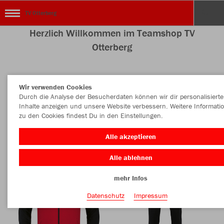
TV Otterberg
Herzlich Willkommen im Teamshop TV
Otterberg
Wir verwenden Cookies
Nachhaltig
Farbe
Durch die Analyse der Besucherdaten können wir dir personalisierte
Inhalte anzeigen und unsere Website verbessern. Weitere Informati
zu den Cookies findest Du in den Einstellungen.
Alle akzeptieren
Alle ablehnen
mehr Infos
Datenschutz
Impressum