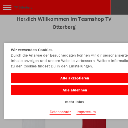
TV Otterberg
Herzlich Willkommen im Teamshop TV
Otterberg
Wir verwenden Cookies
Nachhaltig
Farbe
Durch die Analyse der Besucherdaten können wir dir personalisierte
Inhalte anzeigen und unsere Website verbessern. Weitere Informati
zu den Cookies findest Du in den Einstellungen.
Alle akzeptieren
Alle ablehnen
mehr Infos
Datenschutz
Impressum