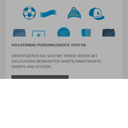
VOLLSTÄNDIG PERSONALISIERTE OUTFTIS
IDENTIFIZIEREN SIE SICH MIT IHREM VEREIN MIT
VOLLFLÄCHIG BEDRUCKTEN SHIRTS/SWEATSHIRTS,
SHORTS UND STUTZEN
MEHR LESEN