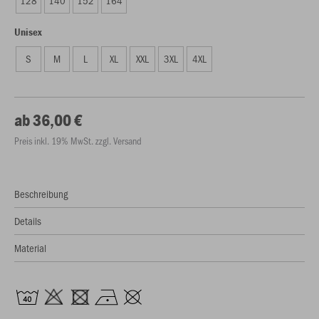
128
140
152
164
Unisex
S
M
L
XL
XXL
3XL
4XL
ab 36,00 €
Preis inkl. 19% MwSt. zzgl. Versand
Beschreibung
Details
Material