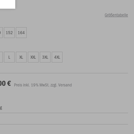
Größentabelle
0
152
164
L
XL
XXL
3XL
4XL
00 €
Preis inkl. 19% MwSt. zzgl. Versand
ng