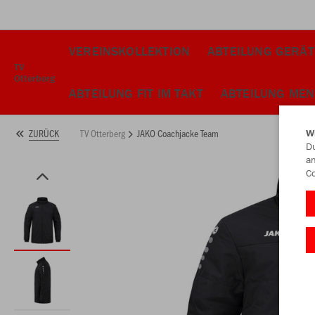
VEREINSKOLLEKTION
ABTEILUNG GERÄ
TV
Otterberg
ABTEILUNG FIT IM TAKT
ABTEILUNG MEN
TV Otterberg
JAKO Coachjacke Team
ZURÜCK
W
Du
an
Co