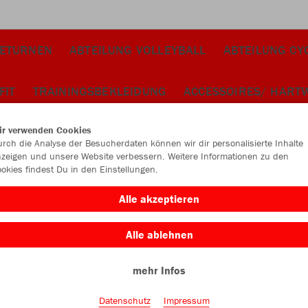
TETURNEN
ABTEILUNG VOLLEYBALL
ABTEILUNG CY
FIT
TRAININGSBEKLEIDUNG
ACCESSOIRES/ HART
ir verwenden Cookies
rch die Analyse der Besucherdaten können wir dir personalisierte Inhalte
zeigen und unsere Website verbessern. Weitere Informationen zu den
okies findest Du in den Einstellungen.
JAK
Alle akzeptieren
schwarz
Alle ablehnen
mehr Infos
Datenschutz
Impressum