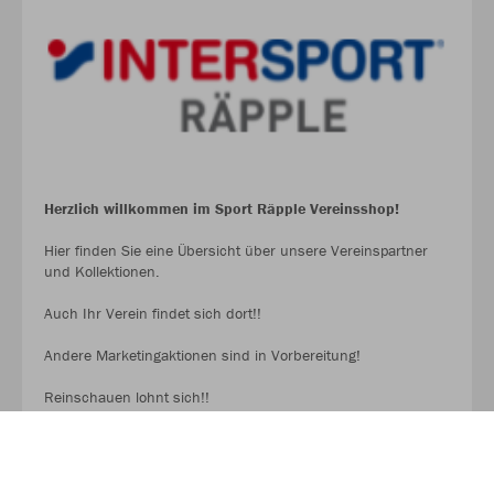
Herzlich willkommen im Sport Räpple Vereinsshop!
Hier finden Sie eine Übersicht über unsere Vereinspartner
und Kollektionen.
Auch Ihr Verein findet sich dort!!
Andere Marketingaktionen sind in Vorbereitung!
Reinschauen lohnt sich!!
SPORT RÄPPLE SHOP