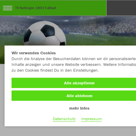
TV Nellingen 1893 Fußball
Wir verwenden Cookies
Durch die Analyse der Besucherdaten können wir dir personalisierte
Inhalte anzeigen und unsere Website verbessern. Weitere Informati
zu den Cookies findest Du in den Einstellungen.
Herzlich Willkommen im Shop TV Nellingen
Alle akzeptieren
1893 Fußball
Alle ablehnen
mehr Infos
Nachhaltig
Farbe
Datenschutz
Impressum