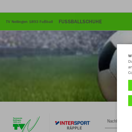
FUSSBALLSCHUHE
TV Nellingen 1893 Fußball
W
Du
an
Co
Nachhaltig