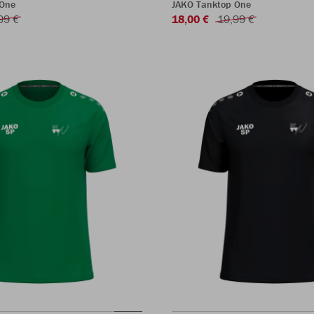
 One
JAKO Tanktop One
99 €
18,00 €
19,99 €