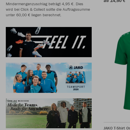
ab 14,50 €
Mindermengenzuschlag beträgt 4,95 €. Dies
wird bei Click & Collect sollte die Auftragssumme
unter 60,00 € liegen berechnet.
JAKO T-Shirt O