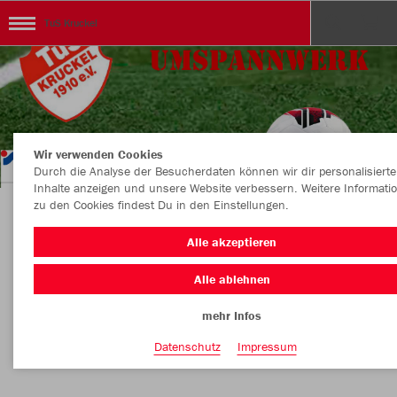
TuS Kruckel
Wir verwenden Cookies
Durch die Analyse der Besucherdaten können wir dir personalisierte
Inhalte anzeigen und unsere Website verbessern. Weitere Informati
zu den Cookies findest Du in den Einstellungen.
Herzlich Willkommen im TuS Kruckel Vereins-
Alle akzeptieren
Shop
Alle ablehnen
mehr Infos
Nachhaltig
Farbe
Datenschutz
Impressum