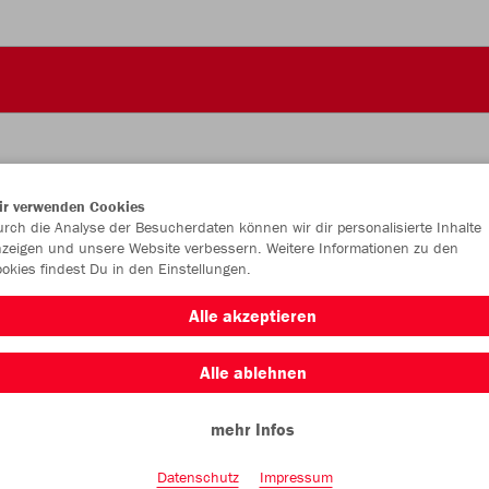
ir verwenden Cookies
JAK
rch die Analyse der Besucherdaten können wir dir personalisierte Inhalte
zeigen und unsere Website verbessern. Weitere Informationen zu den
okies findest Du in den Einstellungen.
rot/weiß
Alle akzeptieren
Alle ablehnen
mehr Infos
Einzelau
Datenschutz
Impressum