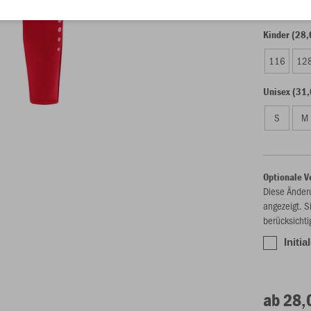
Kinder (28,
116
12
Unisex (31,
S
M
Optionale V
Diese Änder
angezeigt. S
berücksichti
Initia
ab 28,