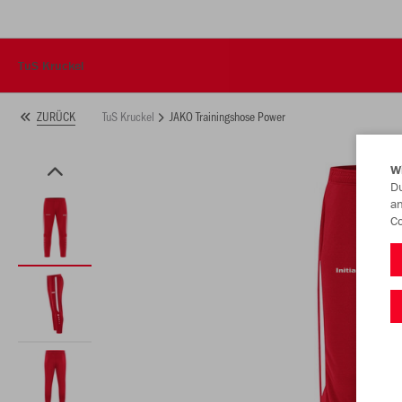
TuS Kruckel
TuS Kruckel
JAKO Trainingshose Power
ZURÜCK
W
Du
an
Co