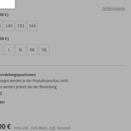
Größentabelle
00 €)
8
140
152
164
00 €)
L
XL
XXL
3XL
eredelungspositionen
ungen werden in der Produktvorschau nicht
ie werden jedoch bei der Bestellung
gt.
len
00 €
Preis inkl. 19% MwSt. zzgl. Versand