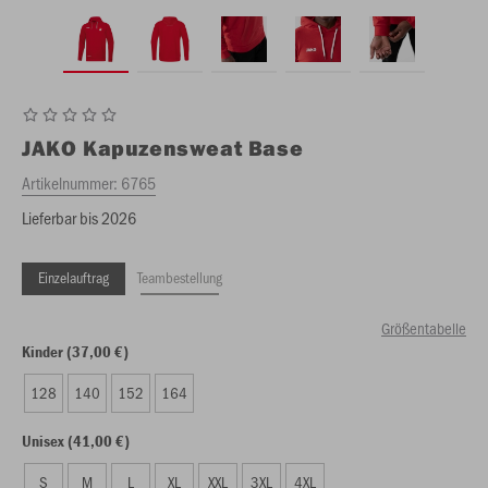
JAKO
Kapuzensweat Base
Artikelnummer:
6765
Lieferbar bis 2026
Einzelauftrag
Teambestellung
Größentabelle
Kinder (37,00 €)
128
140
152
164
Unisex (41,00 €)
S
M
L
XL
XXL
3XL
4XL