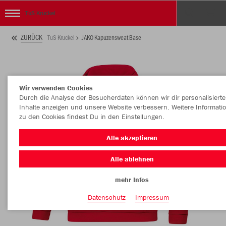
TuS Kruckel
ZURÜCK
TuS Kruckel
JAKO Kapuzensweat Base
Wir verwenden Cookies
Durch die Analyse der Besucherdaten können wir dir personalisierte
Inhalte anzeigen und unsere Website verbessern. Weitere Informati
zu den Cookies findest Du in den Einstellungen.
Alle akzeptieren
Alle ablehnen
mehr Infos
Datenschutz
Impressum