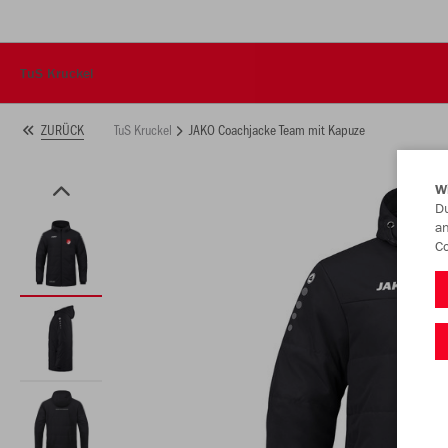
TuS Kruckel
TuS Kruckel
JAKO Coachjacke Team mit Kapuze
ZURÜCK
W
Du
an
Co