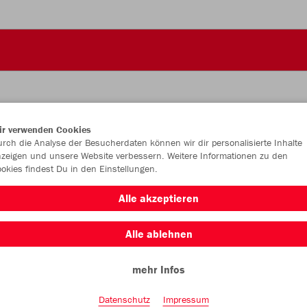
ir verwenden Cookies
JAK
rch die Analyse der Besucherdaten können wir dir personalisierte Inhalte
zeigen und unsere Website verbessern. Weitere Informationen zu den
Kap
okies findest Du in den Einstellungen.
schwarz
Alle akzeptieren
Alle ablehnen
mehr Infos
Datenschutz
Impressum