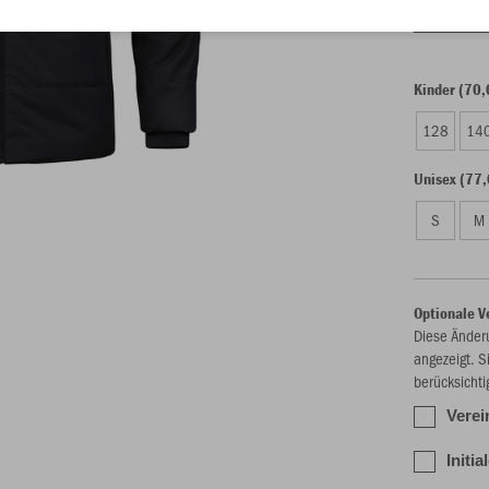
Einzelau
Kinder (70,
128
14
Unisex (77,
S
M
Optionale V
Diese Änder
angezeigt. S
berücksichti
Vere
Initia