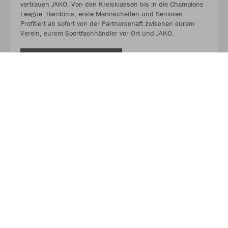
vertrauen JAKO. Von den Kreisklassen bis in die Champions
League. Bambinis, erste Mannschaften und Senioren.
Profitiert ab sofort von der Partnerschaft zwischen eurem
Verein, eurem Sportfachhändler vor Ort und JAKO.
MEHR LESEN
Über JAKO
Aus der Garage zum führenden Teamsport-Ausrüster. Die
Erfolgsgeschichte von JAKO beginnt 1989 und dauert bis