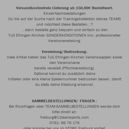
Versandkostenfreie Lieferung ab 150,00€ Bestellwert.
Einzel-Nachbestellungen
Du bis auf der Suche nach der Trainingskollektion deines TEAMS
und möchtest diese Bestellen...?
...dann bestelle ganz bequem und einfach zu den
TuS Efringen-Kirchen SONDERKONDITIONEN incl. professioneller
Vereinsveredelung.
Veredelung/Bedruckung:
Viele Artikel haben das TuS Efringen-Kirchen Vereinswappen sowie
den Vereinsname
bereits veredelt (Pflichtveredelung).
Optional kannst du zusätzlich deine
Initialen oder eine kleine Spielernummer bedrucken lassen, damit
du stets deine Kleidung erkennst.
SAMMELBESTELLUNGEN/ FRAGEN :
Bei Rückfragen oder TEAM-SAMMELBESTELLUNGEN wende dich
bitte direkt an:
freiburg@11teamsports.com
0761- 89 76 176
oder komme bei uns im STORE Freiburg vorbei!