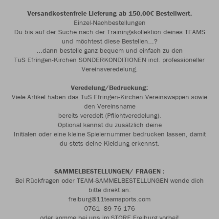
Versandkostenfreie Lieferung ab 150,00€ Bestellwert.
Einzel-Nachbestellungen
Du bis auf der Suche nach der Trainingskollektion deines TEAMS
und möchtest diese Bestellen...?
...dann bestelle ganz bequem und einfach zu den
TuS Efringen-Kirchen SONDERKONDITIONEN incl. professioneller
Vereinsveredelung.
Veredelung/Bedruckung:
Viele Artikel haben das TuS Efringen-Kirchen Vereinswappen sowie
den Vereinsname
bereits veredelt (Pflichtveredelung).
Optional kannst du zusätzlich deine
Initialen oder eine kleine Spielernummer bedrucken lassen, damit
du stets deine Kleidung erkennst.
SAMMELBESTELLUNGEN/ FRAGEN :
Bei Rückfragen oder TEAM-SAMMELBESTELLUNGEN wende dich
bitte direkt an:
freiburg@11teamsports.com
0761- 89 76 176
oder komme bei uns im STORE Freiburg vorbei!