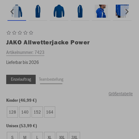
JAKO
Allwetterjacke Power
Artikelnummer:
7423
Lieferbar bis 2026
Einzelauftrag
Teambestellung
Größentabelle
Kinder (46,99 €)
128
140
152
164
Unisex (53,99 €)
S
M
L
XL
XXL
3XL