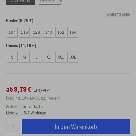
Größentabelle
Kinder (9,79 €)
104
116
128
140
152
164
Unisex (11,19 €)
S
M
L
XL
XXL
3XL
ab 9,79 €
13,99 €
Preis inkl. 19% MwSt. zzgl. Versand
Artikel sofort verfügbar
Lieferzeit: 5-7 Werktage
In den Warenkorb